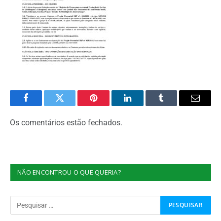
Facebook
Twitter
Pinterest
O
Tumblr
E-
LinkedIn
mail
Os comentários estão fechados.
NÃO ENCONTROU O QUE QUERIA?