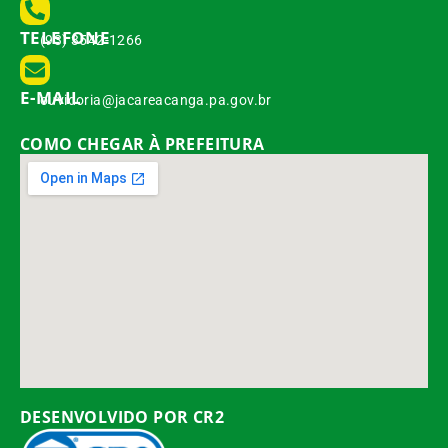
TELEFONE
(93) 3542-1266
E-MAIL
ouvidoria@jacareacanga.pa.gov.br
COMO CHEGAR À PREFEITURA
DESENVOLVIDO POR CR2