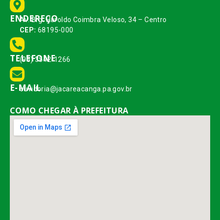
ENDEREÇO
Av. Brg. Haroldo Coimbra Veloso, 34 – Centro
CEP:
68195-000
TELEFONE
(93) 3542-1266
E-MAIL
ouvidoria@jacareacanga.pa.gov.br
COMO CHEGAR À PREFEITURA