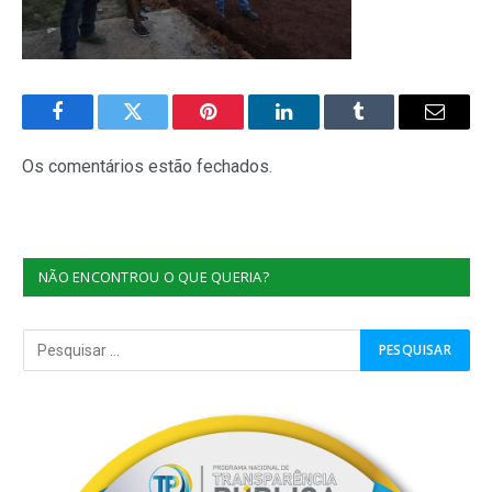
Facebook
Twitter
Pinterest
O
Tumblr
E-
LinkedIn
mail
Os comentários estão fechados.
NÃO ENCONTROU O QUE QUERIA?