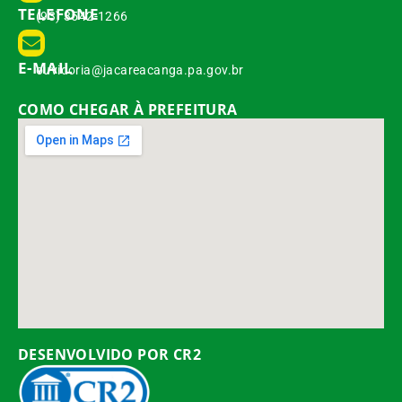
TELEFONE
(93) 3542-1266
E-MAIL
ouvidoria@jacareacanga.pa.gov.br
COMO CHEGAR À PREFEITURA
DESENVOLVIDO POR CR2