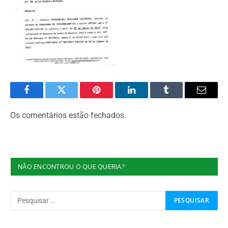
Facebook
Twitter
Pinterest
O
Tumblr
E-
LinkedIn
mail
Os comentários estão fechados.
NÃO ENCONTROU O QUE QUERIA?