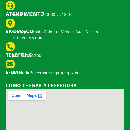
ATENDIMENTO
Segunda à Sexta 08:00 às 18:00
ENDEREÇO
Av. Brg. Haroldo Coimbra Veloso, 34 – Centro
CEP:
68195-000
TELEFONE
(93) 3542-1266
E-MAIL
ouvidoria@jacareacanga.pa.gov.br
COMO CHEGAR À PREFEITURA