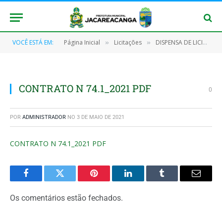
VOCÊ ESTÁ EM:
Página Inicial
Licitações
DISPENSA DE LICITAÇÃO Nº 30.1/2021 (AQUISIÇÃO DE MATERIAL PERMANENTE PARA ATENDER AS NECESSIDADES DA PREFEITURA MUNICIPAL E SUAS SECRETARIAS)
»
»
CONTRATO N 74.1_2021 PDF
0
POR
ADMINISTRADOR
NO
3 DE MAIO DE 2021
CONTRATO N 74.1_2021 PDF
Facebook
Twitter
Pinterest
O
Tumblr
E-
LinkedIn
mail
Os comentários estão fechados.