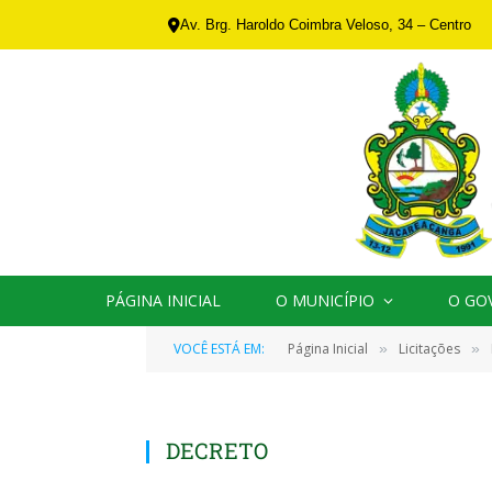
Av. Brg. Haroldo Coimbra Veloso, 34 – Centro
PÁGINA INICIAL
O MUNICÍPIO
O GO
VOCÊ ESTÁ EM:
Página Inicial
Licitações
»
»
DECRETO