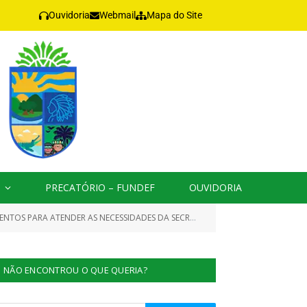
Ouvidoria
Webmail
Mapa do Site
PRECATÓRIO – FUNDEF
OUVIDORIA
A ATENDER AS NECESSIDADES DA SECRETARIA DE SAÚDE)
DECRE
»
NÃO ENCONTROU O QUE QUERIA?