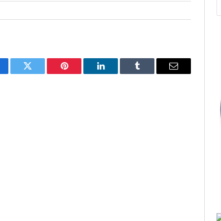
cebook
Twitter
Pinterest
O
Tumblr
E-
LinkedIn
mail